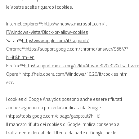
le Vostre scelte riguardo i cookies.
Internet Explorer™:
http://windows.microsoft.com/it-
IT/windows-vista/Block-or-allow-cookies
Safari™:
http://www.apple.com/it/support/
Chrome™:
https://support.google.com/chrome/answer/95647?
hl=it&hlrm=en
Firefox™:
http://support.mozilla.org/it/kb/Attivare%20e%20disattiva
Opera™:
http://help.opera.com/Windows/10.20/it/cookies.html
ecc.
I cookies di Google Analytics possono anche essere rifiutati
anche seguendo la procedura indicata da Google
(
https://tools.google.com/dlpage/gaoptout?hl=it
).
Il mancato rifiuto dei cookies di Google implica consenso al
trattamento dei dati dell’Utente da parte di Google, per le